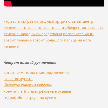
кто вылечил ревматоидный артрит отзывы
центр
лечения артрита
артрит артроз тазобедренного сустава
лечение народными средствами
воспалительный
артрит лечение
артрит большого пальца на ноге
лечение
Артрит кистей рук лечение
артрит симптомы и методы лечения
аквастоп купить
блокатор калорий капсулы
крем anti artrit nano реальные отзывы
гидрофобное средство купить