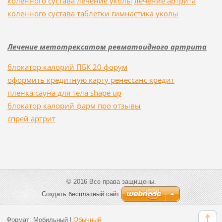
коленного сустава лечение уколы
лечение артрита
коленного сустава таблетки гимнастика уколы
Лечение метотрексатом ревматоидного артрита
блокатор калорий ПБК 20 форум
оформить кредитную карту ренессанс кредит
пленка сауна для тела shape up
блокатор калорий фарм про отзывы
спрей артрит
© 2016 Все права защищены.
Создать бесплатный сайт
Формат:
Мобильный
|
Обычный