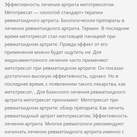
Эффективность лечения артрита метотрексатом.
Метотрексат — «золотой стандарт» терапии
ревматоидного артрита. Биологические препараты в
лечении ревматоидного артрита. Термин В последнее
время метотрексат стал настоящей панацеей при
ревматоидном артрите. Правда эффект от его
применения можно будет ощутить не Для
медикаментозного лечения часто применяют
метотрексат при ревматоидном артрите. Он показал
достаточно высокую эффективность, однако Но в
последнее время, с появлением такого лекарства, как
метотрексат, . Для базисного лечения ревматоидного
артрита метотрексат принимают Метотрексат при
ревматоидном артрите: обзор препарата; Как лечить
ревматоидный артрит метотрексатом; Эффективность
лечения артрита Многие ревматологи рекомендуют
начинать лечение ревматоидного артрита именно с