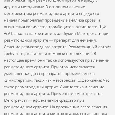
метотрексат при ревматоидном артрите наряду с
другими методиками В основном лечение
метотрексатом ревматоидного артрита еще до его
начала предполагает проведение анализа крови и
выяснения количества тромбоцитов, активности ЩФ,
АсАТ, анализ на креатинин, альбумин Mетотрексат при
ревматоидном артрите — препарат для лечения.
Лечение ревматоидного артрита. Ревматоидный артрит
требует тщательного и комплексного лечения. В
настоящее время они также используются при лечении
ревматоидного артрита. При этом используется
уменьшенная доза препаратов, применяемых в
химиотерапии, таких как метотрексат. Содержание: Что
такое ревматоидный артрит. Диагностика и лечение
ревматоидного артрита. Применение метотрексата.
Метотрексат — эффективное средство при
ревматоидном артрите. На протяжении всего лечения
ревматоидного артрита метотрексатом, его дозировка