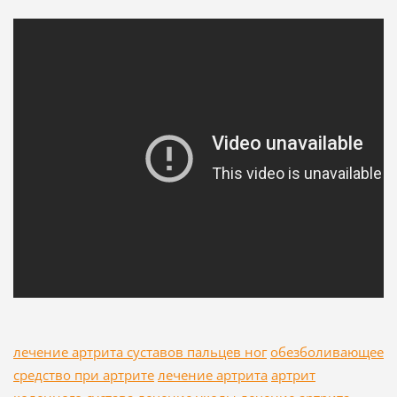
лечение артрита суставов пальцев ног
обезболивающее
средство при артрите
лечение артрита
артрит