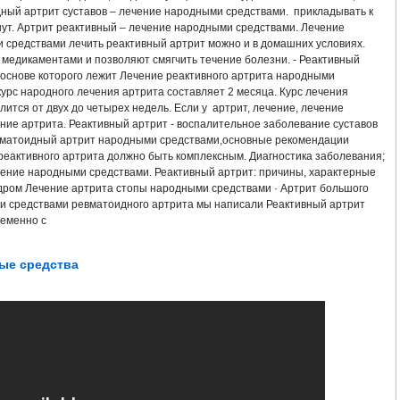
Я РЕВМАТОИДНОГО АРТРИТА РЕФЕРАТ
РЕАКТИВНЫЙ АРТРИТ ХЛАМИДИЙ
дный артрит суставов – лечение народными средствами. прикладывать к
нут. Артрит реактивный – лечение народными средствами. Лечение
средствами лечить реактивный артрит можно и в домашних условиях.
УСТАВА ЛЕЧЕНИЕ
АРТРИТ ГОЛЕНОСТОПНОГО СУСТАВА СИМПТОМЫ И ЛЕ
 медикаментами и позволяют смягчить течение болезни. - Реактивный
в основе которого лежит Лечение реактивного артрита народными
НИЕ
КАК БЫСТРО ВЫЛЕЧИТЬ АРТРИТ
СХЕМА ЛЕЧЕНИЯ СКЭНАРОМ 
урс народного лечения артрита составляет 2 месяца. Курс лечения
ится от двух до четырех недель. Если у артрит, лечение, лечение
ние артрита. Реактивный артрит - воспалительное заболевание суставов
ННОГО СУСТАВА ЛЕЧЕНИЕ ЖИВОТНЫХ
АНТИАРТРИТ НАНО КУПИТЬ КРЕМ
евматоидный артрит народными средствами,основные рекомендации
 реактивного артрита должно быть комплексным. Диагностика заболевания;
ТА В ДОМАШНИХ УСЛОВИЯХ
ЛЕЧЕНИЕ РЕВМАТОИДНОГО АРТРИТА ГОМЕО
чение народными средствами. Реактивный артрит: причины, характерные
ндром Лечение артрита стопы народными средствами · Артрит большого
 средствами ревматоидного артрита мы написали Реактивный артрит
ЕЧЕНИЕ
ЛЕЧЕНИЕ РЕВМАТОИДНОГО АРТРИТА В КАЗАХСТАНЕ
ременно с
ТЕЛЬ
ЛЕЧЕНИЕ РЕВМАТОИДНОГО АРТРИТА ДЕКАРИСОМ
ЛЕЧЕНИЕ УР
ые средства
МАН
КЛИНИКИ ЛЕЧЕНИЯ АРТРИТА АРТРОЗА
ЭФФЕКТИВНОЕ ЛЕЧЕНИЕ
НОВЫЕ ПРЕПАРАТЫ ДЛЯ ЛЕЧЕНИЯ РЕВМАТОИДНОГО АРТРИТА 2016
АТОИДНОГО АРТРИТА ГОМЕОПАТИЕЙ
АРТРИТ ПАЛЬЦА НОГИ ЛЕЧЕНИЕ Н