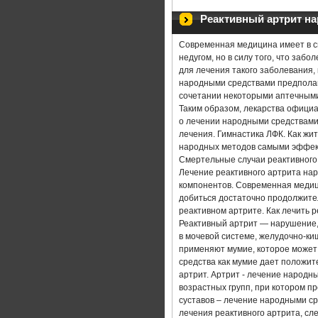
КЛИНИКИ ЛЕЧЕНИЯ АРТРИТА
Реактивный артрит н
ЛЕКАРСТВЕННЫЕ СРЕДСТВА ПРИ
Современная медицина имеет в с
недугом, но в силу того, что заб
ЛЕФЛУНОМИД В ЛЕЧЕНИИ РЕВМА
для лечения такого заболевания,
народными средствами предполаг
сочетании некоторыми аптечными
АСД ЛЕЧЕНИЕ АРТРИТА
АРТ
Таким образом, лекарства официа
о лечении народными средствами 
АРТРИТ СУСТАВОВ ПАЛЬЦЕВ РУ
лечения. Гимнастика ЛФК. Как жи
народных методов самыми эффек
Смертельные случаи реактивного 
ВАННЫ ЛЕЧЕНИЕ АРТРИТА
Лечение реактивного артрита на
компонентов. Современная медиц
ЛЕЧЕНИЕ ХРОНИЧЕСКОГО АРТРИ
добиться достаточно продолжите
реактивном артрите. Как лечить 
Реактивный артрит — нарушение, 
РЕВМАТИЧЕСКИЙ АРТРИТ СИМПТ
в мочевой системе, желудочно-ки
применяют мумие, которое может
КОЛЕННЫЙ АРТРИТ ЛЕЧЕНИЕ Н
средства как мумие дает положит
артрит. Артрит - лечение народн
возрастных групп, при котором п
АРТРИТ ПЛЕЧЕВОГО СУСТАВА Л
суставов – лечение народными ср
лечения реактивного артрита, сл