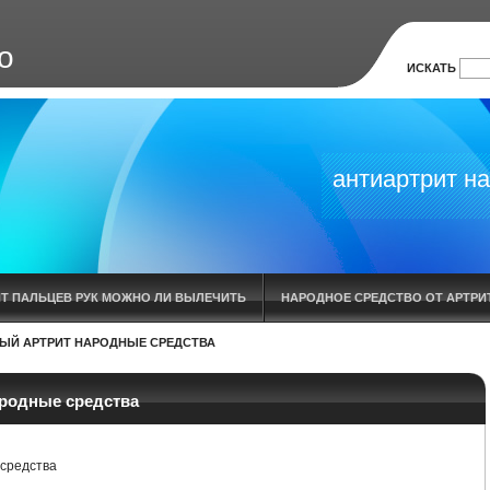
о
ИСКАТЬ
антиартрит на
ИТ ПАЛЬЦЕВ РУК МОЖНО ЛИ ВЫЛЕЧИТЬ
НАРОДНОЕ СРЕДСТВО ОТ АРТРИТ
ЫЙ АРТРИТ НАРОДНЫЕ СРЕДСТВА
ИЕ
ОСТРЫЙ ПОДАГРИЧЕСКИЙ АРТРИТ ЛЕЧЕНИЕ
АНТИ АРТРИТ НАНО
УСТАВА В КАЗАНИ
Я ВЫЛЕЧИЛА АРТРОЗ АРТРИТ СТИМУЛИНОМ Д
ародные средства
ГОЛЕНОСТОПНОГО СУСТАВА ЛЕЧЕНИЕ
КРЕМ АНТИАРТРИТ
ВОСПАЛЕ