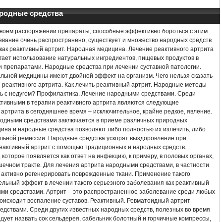
АРТРИТ ЭТИОЛОГИЯ ПАТОГЕНЕЗ КЛИНИКА ЛЕЧЕНИЕ
ародные средства
 АРТРИТЕ СУСТАВОВ
ПСОРИАЗНЫЙ АРТРИТ ЛЕЧЕНИЕ
воем распоряжении препараты, способные эффективно бороться с этим
олевание очень распространено, существует и множество народных средств
ТОИДНОГО АРТРИТА
КАК ВЫЛЕЧИТЬ АРТРИТ РУК
АРТРОИДНЫЙ АРТ
 как реактивный артрит. Народная медицина. Лечение реактивного артрита
ает использование натуральных ингредиентов, пищевых продуктов в
 препаратами. Народные средства при лечении суставной патологии.
РИТ СУСТАВОВ СТОПЫ ЛЕЧЕНИЕ НАРОДНЫМИ СРЕДСТВАМИ ОТЗЫВЫ
КУ
льной медицины имеют двойной эффект на организм. Чего нельзя сказать
реактивного артрита. Как лечить реактивный артрит. Народные методы
К ЛЕЧЕНИЕ НАРОДНЫМИ СРЕДСТВАМИ
АРТРИТ АРТРОЗ СТОПЫ ЛЕЧЕНИЕ
ть с недугом? Профилактика. Лечение народными средствами. Среди
тивными в терапии реактивного артрита являются следующие
артрита в сегодняшнее время – исключительное, крайне редкое, явление.
РЕАКТИВНЫЙ АРТРИТ НАРОДНЫЕ СРЕДСТВА
ЛЕЧЕНИЕ РЕВМАТОИДНОГО 
родными средствами заключается в приеме различных природных
ина и народные средства позволяют либо полностью их излечить, либо
ТА
АРТРИТ ПЛЕЧА СИМПТОМЫ И ЛЕЧЕНИЕ
АРТРИТ ПРЕДПЛЕЧЬЯ ЛЕ
льной ремиссии. Народные средства ускорят выздоровление при
реактивный артрит с помощью традиционных и народных средств.
которое появляется как ответ на инфекцию, к примеру, в половых органах,
ОМЫ И ЛЕЧЕНИЕ
ВИДЕО БЛОГИ ПО ЛЕЧЕНИЮ АРТРИТА
шечном тракте. Для лечения артрита народными средствами, в частности
 активно регенерировать поврежденные ткани. Применение такого
АРОДНЫМИ СРЕДСТВАМИ
АНТИ АРТРИТ НАНО ОТЗЫВЫ
ельный эффект в лечении такого серьезного заболевания как реактивный
ыми средствами. Артрит – это распространенное заболевание среди любых
роисходит воспаление суставов. Реактивный. Ревматоидный артрит
ЕЧЕНИЕ ПРЕПАРАТЫ
ЛЕЧЕНИЕ АРТРИТА НАРОДНЫМИ МЕТОДАМИ
едствами. Среди других известных народных средств, полезных во время
едует назвать сок сельдерея, сабельник болотный и горчичные компрессы,