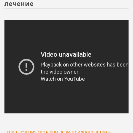
лечение
схема лечения скэнаром ревматоидного артрита