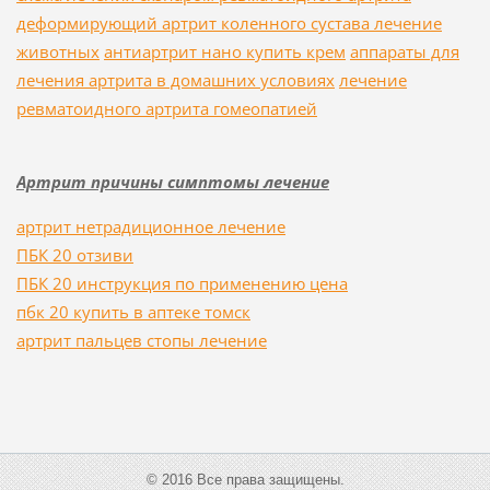
деформирующий артрит коленного сустава лечение
животных
антиартрит нано купить крем
аппараты для
лечения артрита в домашних условиях
лечение
ревматоидного артрита гомеопатией
Артрит причины симптомы лечение
артрит нетрадиционное лечение
ПБК 20 отзиви
ПБК 20 инструкция по применению цена
пбк 20 купить в аптеке томск
артрит пальцев стопы лечение
© 2016 Все права защищены.