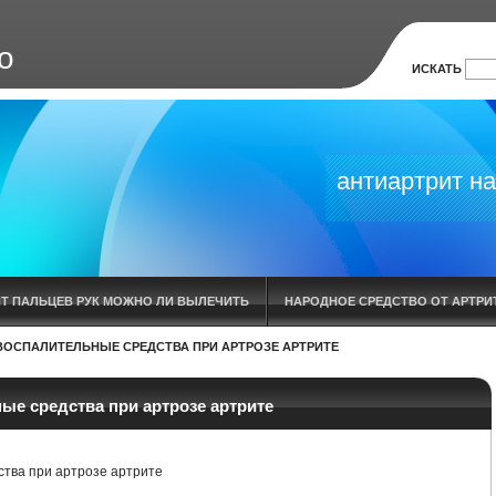
о
ИСКАТЬ
антиартрит на
ИТ ПАЛЬЦЕВ РУК МОЖНО ЛИ ВЫЛЕЧИТЬ
НАРОДНОЕ СРЕДСТВО ОТ АРТРИТ
ОСПАЛИТЕЛЬНЫЕ СРЕДСТВА ПРИ АРТРОЗЕ АРТРИТЕ
ИЕ
ОСТРЫЙ ПОДАГРИЧЕСКИЙ АРТРИТ ЛЕЧЕНИЕ
АНТИ АРТРИТ НАНО
УСТАВА В КАЗАНИ
Я ВЫЛЕЧИЛА АРТРОЗ АРТРИТ СТИМУЛИНОМ Д
е средства при артрозе артрите
ГОЛЕНОСТОПНОГО СУСТАВА ЛЕЧЕНИЕ
КРЕМ АНТИАРТРИТ
ВОСПАЛЕ