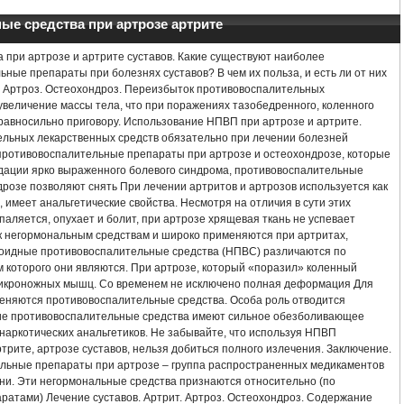
АРТРИТ ЭТИОЛОГИЯ ПАТОГЕНЕЗ КЛИНИКА ЛЕЧЕНИЕ
е средства при артрозе артрите
 АРТРИТЕ СУСТАВОВ
ПСОРИАЗНЫЙ АРТРИТ ЛЕЧЕНИЕ
при артрозе и артрите суставов. Какие существуют наиболее
ые препараты при болезнях суставов? В чем их польза, и есть ли от них
ТОИДНОГО АРТРИТА
КАК ВЫЛЕЧИТЬ АРТРИТ РУК
АРТРОИДНЫЙ АРТ
. Артроз. Остеохондроз. Переизбыток противовоспалительных
увеличение массы тела, что при поражениях тазобедренного, коленного
 равносильно приговору. Использование НПВП при артрозе и артрите.
РИТ СУСТАВОВ СТОПЫ ЛЕЧЕНИЕ НАРОДНЫМИ СРЕДСТВАМИ ОТЗЫВЫ
КУ
льных лекарственных средств обязательно при лечении болезней
противовоспалительные препараты при артрозе и остеохондрозе, которые
К ЛЕЧЕНИЕ НАРОДНЫМИ СРЕДСТВАМИ
АРТРИТ АРТРОЗ СТОПЫ ЛЕЧЕНИЕ
дации ярко выраженного болевого синдрома, противовоспалительные
дрозе позволяют снять При лечении артритов и артрозов используется как
 имеет анальгетические свойства. Несмотря на отличия в сути этих
РЕАКТИВНЫЙ АРТРИТ НАРОДНЫЕ СРЕДСТВА
ЛЕЧЕНИЕ РЕВМАТОИДНОГО 
паляется, опухает и болит, при артрозе хрящевая ткань не успевает
 к негормональным средствам и широко применяются при артритах,
ТА
АРТРИТ ПЛЕЧА СИМПТОМЫ И ЛЕЧЕНИЕ
АРТРИТ ПРЕДПЛЕЧЬЯ ЛЕ
роидные противовоспалительные средства (НПВС) различаются по
 которого они являются. При артрозе, который «поразил» коленный
а икроножных мышц. Со временем не исключено полная деформация Для
ОМЫ И ЛЕЧЕНИЕ
ВИДЕО БЛОГИ ПО ЛЕЧЕНИЮ АРТРИТА
еняются противовоспалительные средства. Особа роль отводится
ие противовоспалительные средства имеют сильное обезболивающее
АРОДНЫМИ СРЕДСТВАМИ
АНТИ АРТРИТ НАНО ОТЗЫВЫ
наркотических анальгетиков. Не забывайте, что используя НПВП
трите, артрозе суставов, нельзя добиться полного излечения. Заключение.
льные препараты при артрозе – группа распространенных медикаментов
ЕЧЕНИЕ ПРЕПАРАТЫ
ЛЕЧЕНИЕ АРТРИТА НАРОДНЫМИ МЕТОДАМИ
ни. Эти негормональные средства признаются относительно (по
ратами) Лечение суставов. Артрит. Артроз. Остеохондроз. Содержание