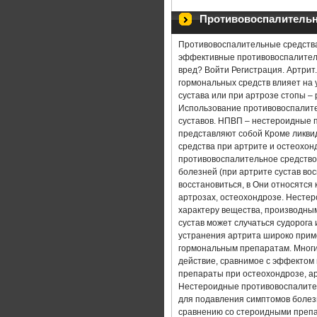
КЛИНИКИ ЛЕЧЕНИЯ АРТРИТА
Противовоспалительны
ЛЕКАРСТВЕННЫЕ СРЕДСТВА ПРИ
Противовоспалительные средства 
эффективные противовоспалительн
ЛЕФЛУНОМИД В ЛЕЧЕНИИ РЕВМА
вред? Войти Регистрация. Артрит
гормональных средств влияет на 
сустава или при артрозе стопы –
АСД ЛЕЧЕНИЕ АРТРИТА
АРТ
Использование противовоспалите
суставов. НПВП – нестероидные 
АРТРИТ СУСТАВОВ ПАЛЬЦЕВ РУ
представляют собой Кроме ликви
средства при артрите и остеохон
противовоспалительное средство,
ВАННЫ ЛЕЧЕНИЕ АРТРИТА
болезней (при артрите сустав вос
восстановиться, в Они относятся
ЛЕЧЕНИЕ ХРОНИЧЕСКОГО АРТРИ
артрозах, остеохондрозе. Несте
характеру вещества, производным
сустав может случаться судорог
РЕВМАТИЧЕСКИЙ АРТРИТ СИМПТ
устранения артрита широко прим
гормональным препаратам. Мног
КОЛЕННЫЙ АРТРИТ ЛЕЧЕНИЕ Н
действие, сравнимое с эффектом 
препараты при остеохондрозе, ар
Нестероидные противовоспалите
АРТРИТ ПЛЕЧЕВОГО СУСТАВА Л
для подавления симптомов болез
сравнению со стероидными препа