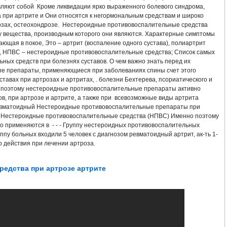
Я РЕВМАТОИДНОГО АРТРИТА РЕФЕРАТ
РЕАКТИВНЫЙ АРТРИТ ХЛАМИДИЙ
вляют собой Кроме ликвидации ярко выраженного болевого синдрома,
 при артрите и Они относятся к негормональным средствам и широко
озах, остеохондрозе. Нестероидные противовоспалительные средства
УСТАВА ЛЕЧЕНИЕ
АРТРИТ ГОЛЕНОСТОПНОГО СУСТАВА СИМПТОМЫ И ЛЕ
у вещества, производным которого они являются. Характерные симптомы
хающая в покое, Это – артрит (воспаление одного сустава), полиартрит
НИЕ
КАК БЫСТРО ВЫЛЕЧИТЬ АРТРИТ
СХЕМА ЛЕЧЕНИЯ СКЭНАРОМ 
в), НПВС – нестероидные противовоспалительные средства; Список самых
ых средств при болезнях суставов. О чем важно знать перед их
е препараты, применяющиеся при заболеваниях спины счет этого
ННОГО СУСТАВА ЛЕЧЕНИЕ ЖИВОТНЫХ
АНТИАРТРИТ НАНО КУПИТЬ КРЕМ
тавах при артрозах и артритах, . болезни Бехтерева, псориатического и
 поэтому нестероидные противовоспалительные препараты активно
ТА В ДОМАШНИХ УСЛОВИЯХ
ЛЕЧЕНИЕ РЕВМАТОИДНОГО АРТРИТА ГОМЕО
в, при артрозе и артрите, а также при всевозможные виды артрита
ревматоидный Нестероидные противовоспалительные препараты при
 Нестероидные противовоспалительные средства (НПВС) Именно поэтому
ЕЧЕНИЕ
ЛЕЧЕНИЕ РЕВМАТОИДНОГО АРТРИТА В КАЗАХСТАНЕ
о применяются в - - - Группу нестероидных противовоспалительных
уппу больных входили 5 человек с диагнозом ревматоидный артрит, ак-ть 1-
ТЕЛЬ
ЛЕЧЕНИЕ РЕВМАТОИДНОГО АРТРИТА ДЕКАРИСОМ
ЛЕЧЕНИЕ УР
 действия при лечении артроза.
МАН
КЛИНИКИ ЛЕЧЕНИЯ АРТРИТА АРТРОЗА
ЭФФЕКТИВНОЕ ЛЕЧЕНИЕ
едства при артрозе артрите
НОВЫЕ ПРЕПАРАТЫ ДЛЯ ЛЕЧЕНИЯ РЕВМАТОИДНОГО АРТРИТА 2016
АТОИДНОГО АРТРИТА ГОМЕОПАТИЕЙ
АРТРИТ ПАЛЬЦА НОГИ ЛЕЧЕНИЕ Н