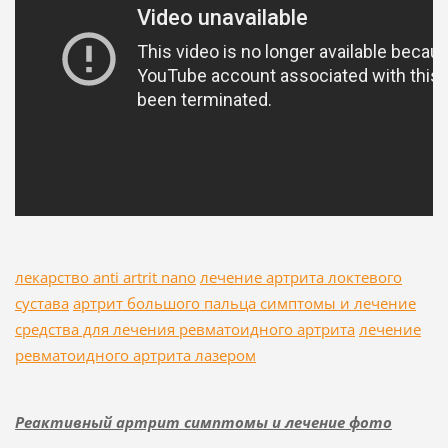
лекарство anti artrit nano
лечение артрита локтевого
сустава
артрит большого пальца симптомы и лечение
средства для лечения ревматоидного артрита
лечение
ревматоидного артрита лазером
Реактивный артрит симптомы и лечение фото