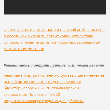
где купить анти артрит нано и цена
anti artrit nano цена
в россии
как вылечить артрит коленного сустава
сапропель лечение артритов и костных заболеваний
мазь антиартрит нано
Ревматоидный артрит причины симптомы лечение
реактивный артрит коленного сустава у детей лечение
острый артрит коленного сустава лечение
блокатор калорий ПБК 20 отзывы врачей
сколько стоит блокатор ПБК 20
водоотталкивающее средство для дубленки