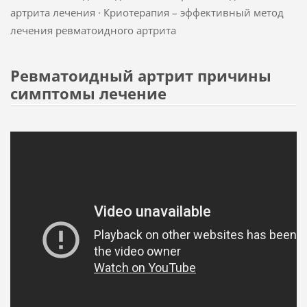
артрита лечения · Криотерапия – эффективный метод
лечения ревматоидного артрита
Ревматоидный артрит причины
симптомы лечение