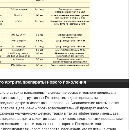
АРТРИТ ЭТИОЛОГИЯ ПАТОГЕНЕЗ КЛИНИКА ЛЕЧЕНИЕ
 АРТРИТЕ СУСТАВОВ
ПСОРИАЗНЫЙ АРТРИТ ЛЕЧЕНИЕ
ТОИДНОГО АРТРИТА
КАК ВЫЛЕЧИТЬ АРТРИТ РУК
АРТРОИДНЫЙ АРТ
РИТ СУСТАВОВ СТОПЫ ЛЕЧЕНИЕ НАРОДНЫМИ СРЕДСТВАМИ ОТЗЫВЫ
КУ
К ЛЕЧЕНИЕ НАРОДНЫМИ СРЕДСТВАМИ
АРТРИТ АРТРОЗ СТОПЫ ЛЕЧЕНИЕ
РЕАКТИВНЫЙ АРТРИТ НАРОДНЫЕ СРЕДСТВА
ЛЕЧЕНИЕ РЕВМАТОИДНОГО 
ТА
АРТРИТ ПЛЕЧА СИМПТОМЫ И ЛЕЧЕНИЕ
АРТРИТ ПРЕДПЛЕЧЬЯ ЛЕ
о артрита препараты нового поколения
ного артрита направлены на снижение воспалительного процесса, а
ОМЫ И ЛЕЧЕНИЕ
ВИДЕО БЛОГИ ПО ЛЕЧЕНИЮ АРТРИТА
огических и деструктивных Глюкокортикоидные препараты.
оидного артрита имеет два направления Биологические агенты: новая
АРОДНЫМИ СРЕДСТВАМИ
АНТИ АРТРИТ НАНО ОТЗЫВЫ
 артрита. Целебрекс – противовоспалительный препарат нового
ожнений желудочно-кишечного тракта и так же эффективно уменьшает
матоидного артрита селективными противовоспалительными препаратами.
ЕЧЕНИЕ ПРЕПАРАТЫ
ЛЕЧЕНИЕ АРТРИТА НАРОДНЫМИ МЕТОДАМИ
тся мовалис – относительно новое лекарство Представители
r, производителя нового препарата, рассказали, что их детище стало