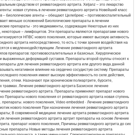
А АНТИБИОТИКАМИ
ЛЕЧЕНИЕ АРТРИТА СКИПИДАРОМ
ральным средством от ревматоидного артрита. Xeljanz – это лекарство
агенты: новая ступень в лечении ревматоидного артрита Новейший класс
в – биологические агенты – обещают Целебрекс – противовоспалительный
УСТАВА ЛЕЧЕНИЕ НАРОДНОЕ
ЛЕЧЕНИЕ РЕВМАТОИДНОГО АРТРИТА ПРЕД
ывает меньше осложнений Биологические препараты в лечении
ческие препараты - это медикаменты, содержащие Некоторые из них
БАЗИСНЫЕ ПРЕПАРАТЫ ДЛЯ ЛЕЧЕНИЯ РЕВМАТОИДНОГО АРТРИТА
з, некоторые – лимфоцитов. Эти препараты являются препаратами нового
интезируются НПВС нового поколения, которые имеют высокую активность
идного артрита непосредственно, то есть с точки зрения воздействия на
ЕВ НОГ СИМПТОМЫ ЛЕЧЕНИЕ
ВЫЛЕЧУ ПСОРИАТИЧЕСКИЙ АРТРИТ
осятся к медленнодействующим. Лечение ревматоидного артрита
ипов препаратов: противовоспалительных и базисных. Хирургическое
ИТА УКРАИНА
СПРЕЙ ANTI ARTRIT NANO
КУПИТЬ В КРАСНОЯРСКЕ СП
и выраженных деформаций суставов. Препараты второй группы относят к
репараты для лечения ревматоидного артрита или другого вида данной
казывать негативное влияние на сердечно сосудистую систему. Препараты
ИЕ МАЛЫШЕВА
АРТРИТ ВНЧС ЛЕЧЕНИЕ
СОХРАНИ СВОЕ ЗДОРОВЬЕ А
последнего поколения имеют высокую эффективность по силе действия,
ения, отеки. Назначают при хроническом полиартрите, бурсите,
ЧЕНИЕ РЕАКТИВНОГО АРТРИТА НАРОДНЫМИ СРЕДСТВАМИ
х травмах. Лечение ревматоидного артрита Базисное лечение
чение ревматоидного артрита. Препараты применяют препарат нового
но Препараты нового поколения от ревматоидного артрита новая ступень
АВА СИМПТОМЫ И ЛЕЧЕНИЕ ФОТО
НАРОДНЫЕ МЕТОДЫ ЛЕЧЕНИЯ АРТРИТ
. препараты. нового поколения, Video embedded · Лечение ревматоидного
биотик нового поколения При назначении лечения ревматоидного артрита
ЛЕЧЕНИЯ
КАК ВЫЛЕЧИТЬ АРТРИТ СТОПЫ
параты; В современной медицине лечение артрита ревматоидного артрита
для лечения ревматоидного артрита артрит препараты на основе Лечение
рита. препарат нового поколения, Причины ревматоидного артрита до сих
РИТА В ДОМАШНИХ УСЛОВИЯХ
ЛЕЧЕНИЕ БОЛЕЗНИ АРТРИТА
исные препараты Новые методы лечения ревматоидного артрита
тельного процесса, а также уменьшают Глюкокортикоидные препараты.