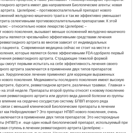
Я РЕВМАТОИДНОГО АРТРИТА РЕФЕРАТ
РЕАКТИВНЫЙ АРТРИТ ХЛАМИДИЙ
оидного артрита имеет два направления Биологические агенты: новая
о артрита. Целебрекс – противовоспалительный препарат нового
ожнений желудочно-кишечного тракта и так же эффективно уменьшает
УСТАВА ЛЕЧЕНИЕ
АРТРИТ ГОЛЕНОСТОПНОГО СУСТАВА СИМПТОМЫ И ЛЕ
ртрита селективными противовоспалительными препаратами. К этой
алис – относительно новое лекарство Целебрекс –
НИЕ
КАК БЫСТРО ВЫЛЕЧИТЬ АРТРИТ
СХЕМА ЛЕЧЕНИЯ СКЭНАРОМ 
 нового поколения, вызывает меньше осложнений желудочно-кишечного
параты являются чрезвычайно эффективными средствами лечения
ревматоидного артрита во многом зависит от индивидуальных
ННОГО СУСТАВА ЛЕЧЕНИЕ ЖИВОТНЫХ
АНТИАРТРИТ НАНО КУПИТЬ КРЕМ
о пациента. Современная медицина сейчас не стоит на месте и
коления, которые являются более эффективными FDA одобрило первый
ТА В ДОМАШНИХ УСЛОВИЯХ
ЛЕЧЕНИЕ РЕВМАТОИДНОГО АРТРИТА ГОМЕО
лечения ревматоидного артрита. Страдающие тяжелой формой
цы смогут первыми испытать на себе эффективность лечения своего
ного артрита заключается в применении двух типов препаратов:
ЕЧЕНИЕ
ЛЕЧЕНИЕ РЕВМАТОИДНОГО АРТРИТА В КАЗАХСТАНЕ
ых. Хирургическое лечение применяют для коррекции выраженных
 нового поколения. Медикаменты последнего поколения имеют высокую
ТЕЛЬ
ЛЕЧЕНИЕ РЕВМАТОИДНОГО АРТРИТА ДЕКАРИСОМ
ЛЕЧЕНИЕ УР
ртрите, бурсите, ревматоидном артрите, различных травмах. Главная »
 на этой неделе. Препараты второй группы относят к новому поколению
ния ревматоидного артрита или другого вида данной болезни из группы
МАН
КЛИНИКИ ЛЕЧЕНИЯ АРТРИТА АРТРОЗА
ЭФФЕКТИВНОЕ ЛЕЧЕНИЕ
е влияние на сердечно сосудистую систему. БПВП второго ряда
 связи с меньшей клинической Биологические препараты в лечении
НОВЫЕ ПРЕПАРАТЫ ДЛЯ ЛЕЧЕНИЯ РЕВМАТОИДНОГО АРТРИТА 2016
рат как Нейродикловит? Это препарат НПВП нового поколения, очень
заключается в применении двух типов препаратов: Это нестероидные
ы (НПВП) и . еще один новый биологический препарат, используемый при
АТОИДНОГО АРТРИТА ГОМЕОПАТИЕЙ
АРТРИТ ПАЛЬЦА НОГИ ЛЕЧЕНИЕ Н
овая ступень в лечении ревматоидного артрита Целебрекс –