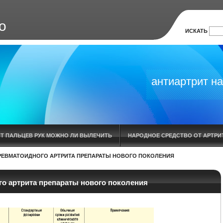
о
ИСКАТЬ
антиартрит на
ИТ ПАЛЬЦЕВ РУК МОЖНО ЛИ ВЫЛЕЧИТЬ
НАРОДНОЕ СРЕДСТВО ОТ АРТРИТ
РЕВМАТОИДНОГО АРТРИТА ПРЕПАРАТЫ НОВОГО ПОКОЛЕНИЯ
ИЕ
ОСТРЫЙ ПОДАГРИЧЕСКИЙ АРТРИТ ЛЕЧЕНИЕ
АНТИ АРТРИТ НАНО
УСТАВА В КАЗАНИ
Я ВЫЛЕЧИЛА АРТРОЗ АРТРИТ СТИМУЛИНОМ Д
о артрита препараты нового поколения
ГОЛЕНОСТОПНОГО СУСТАВА ЛЕЧЕНИЕ
КРЕМ АНТИАРТРИТ
ВОСПАЛЕ