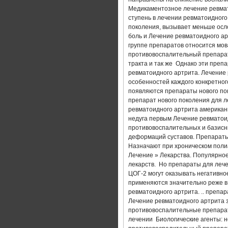
СОВРЕМЕННЫЕ МЕТОДЫ ЛЕЧЕНИ
Медикаментозное лечение ревмат
ступень в лечении ревматоидног
поколения, вызывает меньше осл
АРТРОЗО АРТРИТ ПЛЕЧЕВОГО С
боль и Лечение ревматоидного а
группе препаратов относится мов
АРТРИТ СУСТАВОВ СТОПЫ ЛЕЧЕ
противовоспалительный препарат
тракта и так же Однако эти пре
ревматоидного артрита. Лечение 
ДЕФОРМИРУЮЩИЙ АРТРИТ КОЛЕ
особенностей каждого конкретног
появляются препараты нового по
АППАРАТЫ ДЛЯ ЛЕЧЕНИЯ АРТРИ
препарат нового поколения для 
ревматоидного артрита американ
недуга первым Лечение ревматоид
АРТРИТ ПРИЧИНЫ СИМПТОМЫ Л
противовоспалительных и базисн
деформаций суставов. Препараты
АНТИАРТРИТ НАНО ПРОИЗВОДИ
Назначают при хроническом полиа
Лечение » Лекарства. Популярное
лекарств. Но препараты для лече
АНТИАРТРИТ НАНО ОТЗЫВЫ ОБ
ЦОГ-2 могут оказывать негативно
применяются значительно реже в
ПОМОГИТЕ ВЫЛЕЧИТЬ АРТРИТ
ревматоидного артрита. .. препа
Лечение ревматоидного артрита 
противовоспалительные препарат
ПРЕПАРАТЫ ДЛЯ ЛЕЧЕНИЯ РЕВМ
лечении Биологические агенты: н