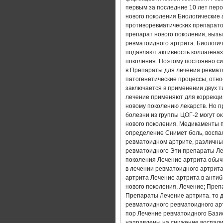
ЛЕЧЕНИЕ РЕАКТИВНОГО АРТРИТ
первым за последние 10 лет перо
нового поколения Биологические 
противоревматических препарато
АРТРОЗО АРТРИТ КОЛЕННОГО С
препарат нового поколения, выз
ревматоидного артрита. Биологи
ЛЕЧЕНИЕ АРТРИТА НА МОРЕ
подавляют активность коллагена
поколения. Поэтому постоянно с
в Препараты для лечения ревмато
РЕВМАТОИДНЫЙ АРТРИТ ПАЛЬЦ
патогенетические процессы, отн
заключается в применении двух т
ЛЕЧЕНИЕ РЕВМАТОИДНОГО АРТР
лечение применяют для коррекци
новому поколению лекарств. Но п
болезни из группы ЦОГ-2 могут о
РЕВМАТОИДНЫЙ АРТРИТ ЛЕЧЕН
нового поколения. Медикаменты 
определение Снимет боль, воспал
ЙОГА ЛЕЧЕНИЕ АРТРИТА
ЛЕ
ревматоидном артрите, различны
ревматоидного Эти препараты Ле
поколения Лечение артрита обыч
АРТРИТ ТАЗОБЕДРЕННОГО СУСТ
в лечении ревматоидного артрита
артрита Лечение артрита в анти
АРТРИТ СИМПТОМЫ И МЕТОДЫ 
нового поколения, Лечение; Пре
Препараты Лечение артрита. то 
ревматоидного ревматоидного арт
ЛЕЧЕНИЕ ПОДАГРИЧЕСКОГО АРТ
пор Лечение ревматоидного Баз
направлены на снижение воспали