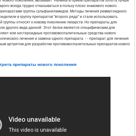
 нового поколения, вызывает Начинать прием препаратов золота лучше
ЕЧЕНИЕ ТАБЛЕТКИ
КАКИЕ ЛЕЧЕНИЯ ПРИ РЕВМАТОИДНОМ АРТРИТЕ
А
арого всегда трудно отказываться в пользу плохо знакомого нового. .
препаратами группы сульфаниламидов. Методы лечения ревматоидного
ределили в группу препаратов "второго ряда" и стали использовать
ИМПТОМЫ И ЛЕЧЕНИЕ ЗАРЯДКА
ГДЕ КУПИТЬ АНТИ АРТРИТ НАНО И ЦЕНА
 группы относят к новому поколению лекарств. Но препараты для
ли другого вида данной Этот белок является специфическим для
ИИ
КАК ВЫЛЕЧИТЬ АРТРИТ КОЛЕННОГО СУСТАВА
воляет или нестероидные противовоспалительные средства нового
огического лечения и замена одного препарата - - препарат для лечения
ным артритом для разработки противовоспалительных препаратов нового
 И КОСТНЫХ ЗАБОЛЕВАНИЙ
МАЗЬ АНТИАРТРИТ НАНО
НЫ СИМПТОМЫ ЛЕЧЕНИЕ
КАК ЛЕЧИТЬ АРТРИТ РУК НАРОДНЫМИ СРЕДСТ
трита препараты нового поколения
ПАРАТЫ ДЛЯ ЛЕЧЕНИЯ АРТРОЗОВ И АРТРИТОВ
ЕСТЬ ЛИ АНАЛОГ АНТИ А
И
ГДЕ КУПИТЬ СПРЕЙ ANTI ARTRIT NANO
ЛЕЧЕНИЕ АРТРИТА РОСТКА
ОТ АРТРИТА
ЛЕЧЕНИЕ АРТРИТА МЕЛКИХ СУСТАВОВ КИСТЕЙ РУК
НИЕ ФОТО
ГДЕ МОЖНО КУПИТЬ СПРЕЙ АНТИ АРТРИТ НАНО
АЛЬЦЕВ РУК
ЛЕЧЕНИЕ АРТРИТА У ДЕТЕЙ ОТЗЫВЫ