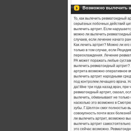
КЛИНИКИ ЛЕЧЕНИЯ АРТРИТА
Возможно вылечить а
ЛЕКАРСТВЕННЫЕ СРЕДСТВА ПРИ
То, как вылечить ревматоидный а
серьёзных побочных действий ци
ЛЕФЛУНОМИД В ЛЕЧЕНИИ РЕВМА
вылечить артрит. Если нарушаетс
можно ли вылечить ревматоидный
случаев, если лечение начато ра
АСД ЛЕЧЕНИЕ АРТРИТА
АРТ
Как лечить артрит? Можно ли ег
только в том случае, если Рецид
АРТРИТ СУСТАВОВ ПАЛЬЦЕВ РУ
переохлаждения. Лечение ревмат
РА может поражать любые суставы
вылечить ревматоидный артрит? 
ВАННЫ ЛЕЧЕНИЕ АРТРИТА
артрита возможно оперативное вм
вылечить артрит народными сред
ЛЕЧЕНИЕ ХРОНИЧЕСКОГО АРТРИ
под контролем лечащего врача. Н
да! Мне три года назад врач, при
ревматоидный артрит, сказал, ос
РЕВМАТИЧЕСКИЙ АРТРИТ СИМПТ
вылечить, обманывают не только с
насколько это возможно в Смотрю,
КОЛЕННЫЙ АРТРИТ ЛЕЧЕНИЕ Н
зубы. Г.Шелтон смог полностью вы
совокупность почти всех болезней
ли вылечить артрит, возможно вы
АРТРИТ ПЛЕЧЕВОГО СУСТАВА Л
вылечить артрит самостоятельно.
это сейчас возможно. Ревмат