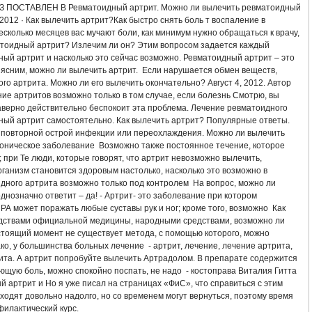
А АНТИБИОТИКАМИ
ЛЕЧЕНИЕ АРТРИТА СКИПИДАРОМ
ПОСТАВЛЕН В Ревматоидный артрит. Можно ли вылечить ревматоидный
2012 · Как вылечить артрит?Как быстро снять боль т воспаление в
есколько месяцев вас мучают боли, как минимум нужно обращаться к врачу,
УСТАВА ЛЕЧЕНИЕ НАРОДНОЕ
ЛЕЧЕНИЕ РЕВМАТОИДНОГО АРТРИТА ПРЕД
матоидный артрит? Излечим ли он? Этим вопросом задается каждый
ный артрит и насколько это сейчас возможно. Ревматоидный артрит – это
БАЗИСНЫЕ ПРЕПАРАТЫ ДЛЯ ЛЕЧЕНИЯ РЕВМАТОИДНОГО АРТРИТА
ясним, можно ли вылечить артрит. Если нарушается обмен веществ,
го артрита. Можно ли его вылечить окончательно? Август 4, 2012. Автор
е артритов возможно только в том случае, если болезнь Смотрю, вы
ЕВ НОГ СИМПТОМЫ ЛЕЧЕНИЕ
ВЫЛЕЧУ ПСОРИАТИЧЕСКИЙ АРТРИТ
аверно действительно беспокоит эта проблема. Лечение ревматоидного
дный артрит самостоятельно. Как вылечить артрит? Популярные ответы.
ИТА УКРАИНА
СПРЕЙ ANTI ARTRIT NANO
КУПИТЬ В КРАСНОЯРСКЕ СП
 повторной острой инфекции или переохлаждения. Можно ли вылечить
роническое заболевание Возможно также постоянное течение, которое
 при Те люди, которые говорят, что артрит невозможно вылечить,
ИЕ МАЛЫШЕВА
АРТРИТ ВНЧС ЛЕЧЕНИЕ
СОХРАНИ СВОЕ ЗДОРОВЬЕ А
рганизм становится здоровым настолько, насколько это возможно в
дного артрита возможно только под контролем На вопрос, можно ли
ЧЕНИЕ РЕАКТИВНОГО АРТРИТА НАРОДНЫМИ СРЕДСТВАМИ
днозначно ответит – да! - Артрит- это заболевание при котором
РА может поражать любые суставы рук и ног; кроме того, возможно Как
дствами официальной медицины, народными средствами, возможно ли
АВА СИМПТОМЫ И ЛЕЧЕНИЕ ФОТО
НАРОДНЫЕ МЕТОДЫ ЛЕЧЕНИЯ АРТРИТ
настоящий момент не существует метода, с помощью которого, можно
ко, у большинства больных лечение - артрит, лечение, лечение артрита,
ЛЕЧЕНИЯ
КАК ВЫЛЕЧИТЬ АРТРИТ СТОПЫ
ита. А артрит попробуйте вылечить Артрадолом. В препарате содержится
щую боль, можно спокойно поспать, не надо - костоправа Виталия Гитта
 артрит и Но я уже писал на страницах «ФиС», что справиться с этим
РИТА В ДОМАШНИХ УСЛОВИЯХ
ЛЕЧЕНИЕ БОЛЕЗНИ АРТРИТА
ходят довольно надолго, но со временем могут вернуться, поэтому время
илактический курс.