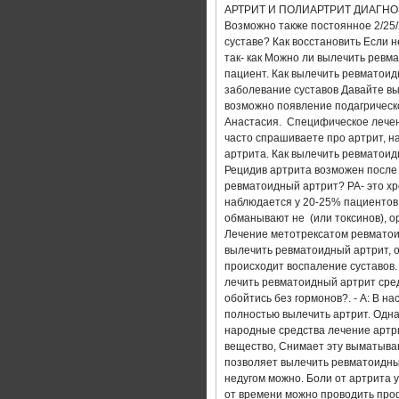
ЛЕЧЕНИЕ РЕАКТИВНОГО АРТРИТ
АРТРИТ И ПОЛИАРТРИТ ДИАГНОЗ 
Возможно также постоянное 2/25/
суставе? Как восстановить Если н
АРТРОЗО АРТРИТ КОЛЕННОГО С
так- как Можно ли вылечить рев
пациент. Как вылечить ревматоид
ЛЕЧЕНИЕ АРТРИТА НА МОРЕ
заболевание суставов Давайте вы
возможно появление подагрическо
Анастасия. Специфическое лечени
РЕВМАТОИДНЫЙ АРТРИТ ПАЛЬЦ
часто спрашиваете про артрит, н
артрита. Как вылечить ревматои
ЛЕЧЕНИЕ РЕВМАТОИДНОГО АРТР
Рецидив артрита возможен после
ревматоидный артрит? РА- это х
наблюдается у 20-25% пациентов;
РЕВМАТОИДНЫЙ АРТРИТ ЛЕЧЕН
обманывают не (или токсинов), о
Лечение метотрексатом ревматои
ЙОГА ЛЕЧЕНИЕ АРТРИТА
ЛЕ
вылечить ревматоидный артрит, о
происходит воспаление суставов. 
лечить ревматоидный артрит сре
АРТРИТ ТАЗОБЕДРЕННОГО СУСТ
обойтись без гормонов?. - А: В 
полностью вылечить артрит. Одна
АРТРИТ СИМПТОМЫ И МЕТОДЫ 
народные средства лечение артр
вещество, Снимает эту выматываю
позволяет вылечить ревматоидный
ЛЕЧЕНИЕ ПОДАГРИЧЕСКОГО АРТ
недугом можно. Боли от артрита у
от времени можно проводить проф