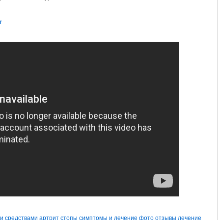
Я РЕВМАТОИДНОГО АРТРИТА РЕФЕРАТ
РЕАКТИВНЫЙ АРТРИТ ХЛАМИДИЙ
т
УСТАВА ЛЕЧЕНИЕ
АРТРИТ ГОЛЕНОСТОПНОГО СУСТАВА СИМПТОМЫ И ЛЕ
НИЕ
КАК БЫСТРО ВЫЛЕЧИТЬ АРТРИТ
СХЕМА ЛЕЧЕНИЯ СКЭНАРОМ 
ННОГО СУСТАВА ЛЕЧЕНИЕ ЖИВОТНЫХ
АНТИАРТРИТ НАНО КУПИТЬ КРЕМ
ТА В ДОМАШНИХ УСЛОВИЯХ
ЛЕЧЕНИЕ РЕВМАТОИДНОГО АРТРИТА ГОМЕО
ЕЧЕНИЕ
ЛЕЧЕНИЕ РЕВМАТОИДНОГО АРТРИТА В КАЗАХСТАНЕ
ТЕЛЬ
ЛЕЧЕНИЕ РЕВМАТОИДНОГО АРТРИТА ДЕКАРИСОМ
ЛЕЧЕНИЕ УР
МАН
КЛИНИКИ ЛЕЧЕНИЯ АРТРИТА АРТРОЗА
ЭФФЕКТИВНОЕ ЛЕЧЕНИЕ
НОВЫЕ ПРЕПАРАТЫ ДЛЯ ЛЕЧЕНИЯ РЕВМАТОИДНОГО АРТРИТА 2016
АТОИДНОГО АРТРИТА ГОМЕОПАТИЕЙ
АРТРИТ ПАЛЬЦА НОГИ ЛЕЧЕНИЕ Н
и средствами
артрит стопы симптомы и лечение фото отзывы
лечение